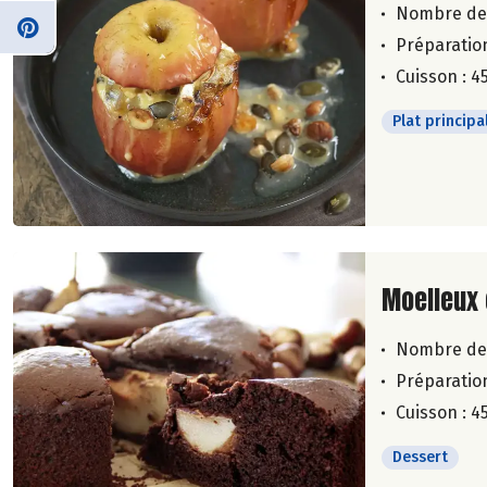
Nombre de
Préparation
Cuisson : 4
Plat principa
Lire la su
Moelleux 
Nombre de
Préparation
Cuisson : 4
Dessert