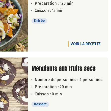
Préparation : 120 min
Cuisson : 15 min
Entrée
VOIR LA RECETTE
Lire la suite de la recette
Mendiants aux fruits secs
Nombre de personnes :
4 personnes
Préparation : 20 min
Cuisson : 0 min
Dessert