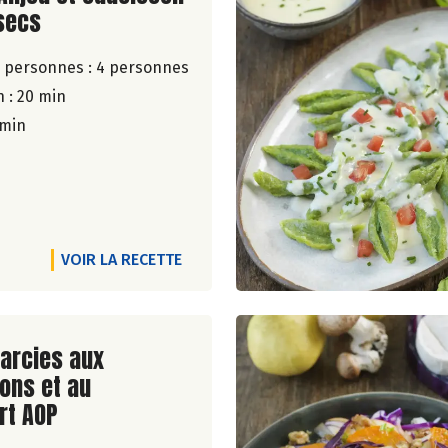
 secs
 personnes :
4 personnes
 : 20 min
 min
VOIR LA RECETTE
ite de la recette
arcies aux
ons et au
t AOP