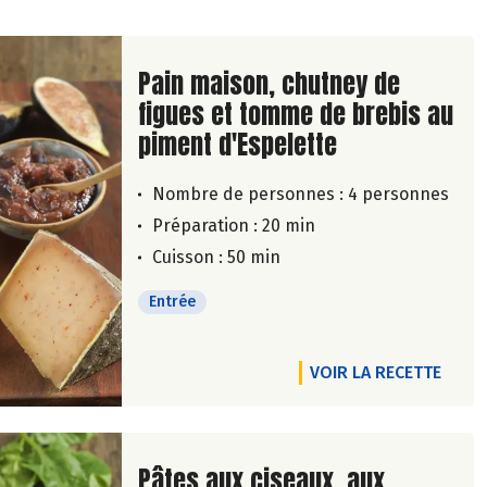
Lire la suite de la recette
Pain maison, chutney de
figues et tomme de brebis au
piment d'Espelette
Nombre de personnes :
4 personnes
Préparation : 20 min
Cuisson : 50 min
Entrée
VOIR LA RECETTE
Lire la suite de la recette
Pâtes aux ciseaux, aux