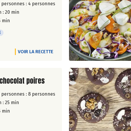
 personnes :
4 personnes
 : 20 min
5 min
l
VOIR LA RECETTE
ite de la recette
chocolat poires
 personnes :
8 personnes
 : 25 min
5 min