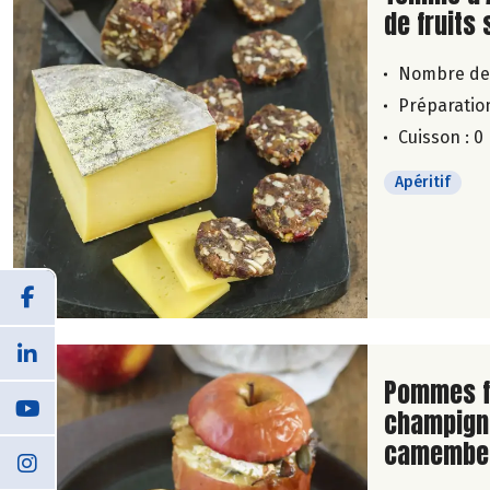
de fruits
Nombre de
Préparation
Cuisson : 0
Apéritif
Lire la su
Pommes f
champign
camember