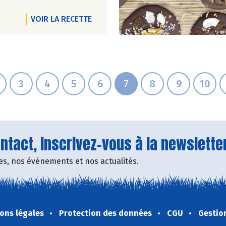
VOIR LA RECETTE
3
4
5
6
7
8
9
10
tact, inscrivez-vous à la newsletter
fres, nos événements et nos actualités.
ons légales
Protection des données
CGU
Gestio