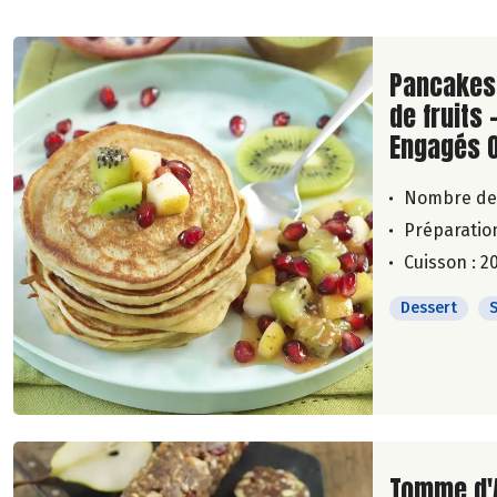
Lire la su
Pancakes 
de fruits 
Engagés 
Nombre de
Préparation
Cuisson : 2
Dessert
Lire la su
Tomme d'