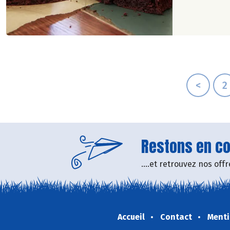
<
2
Restons en con
....et retrouvez nos of
Accueil
Contact
Menti