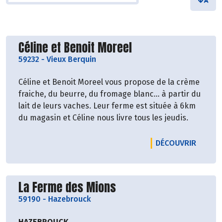
Découvrir le producteur
Céline et Benoit Moreel
59232
-
Vieux Berquin
Céline et Benoit Moreel vous propose de la crème
fraiche, du beurre, du fromage blanc... à partir du
lait de leurs vaches. Leur ferme est située à 6km
du magasin et Céline nous livre tous les jeudis.
LE PRO
DÉCOUVRIR
Découvrir le producteur
La Ferme des Mions
59190
-
Hazebrouck
HAZEBROUCK