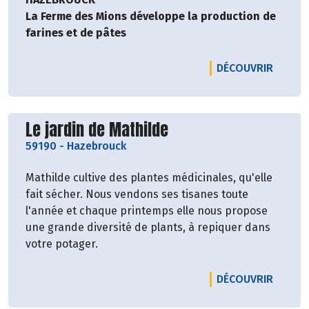
La Ferme des Mions développe la production de
farines et de pâtes
LE PRO
DÉCOUVRIR
Découvrir le producteur
Le jardin de Mathilde
59190
-
Hazebrouck
Mathilde cultive des plantes médicinales, qu'elle
fait sécher. Nous vendons ses tisanes toute
l'année et chaque printemps elle nous propose
une grande diversité de plants, à repiquer dans
votre potager.
LE PRO
DÉCOUVRIR