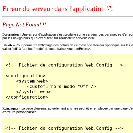
Erreur du serveur dans l'application '/'.
Page Not Found !!
Description :
Une erreur d'application s'est produite sur le serveur. Les paramètres d'erreur
par les navigateurs qui s'exécutent sur l'ordinateur serveur local.
Détails =
Pour permettre l'affichage des détails de ce message d'erreur spécifique sur les o
valeur "off" à l'attribut "mode" de cette balise <customErrors>.
<!-- Fichier de configuration Web.Config -->

<configuration>

    <system.web>

        <customErrors mode="Off"/>

    </system.web>

</configuration>
Remarques :
La page d'erreurs actuellement affichée peut être remplacée par une page d'erre
d'erreurs personnalisée !
<!-- Fichier de configuration Web.Config -->
