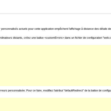
 personnalisés actuels pour cette application empêchent l'affichage à distance des détails de 
rdinateurs distants, créez une balise <customErrors> dans un fichier de configuration "web.con
urs personnalisée. Pour ce faire, modifiez l'attribut "defaultRedirect" de la balise de config