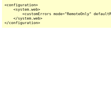
<configuration>

    <system.web>

        <customErrors mode="RemoteOnly" defaultR
    </system.web>

</configuration>