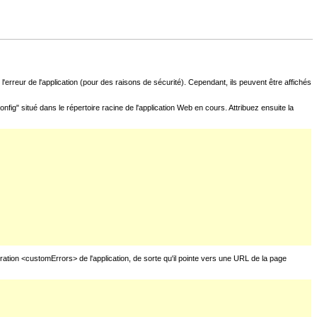
l'erreur de l'application (pour des raisons de sécurité). Cependant, ils peuvent être affichés
fig" situé dans le répertoire racine de l'application Web en cours. Attribuez ensuite la
uration <customErrors> de l'application, de sorte qu'il pointe vers une URL de la page