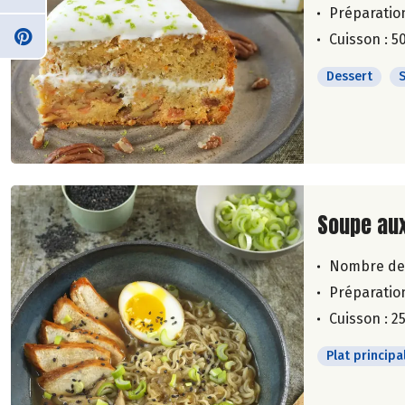
Préparation
Cuisson : 5
Dessert
Lire la su
Soupe au
Nombre de
Préparation
Cuisson : 2
Plat principa