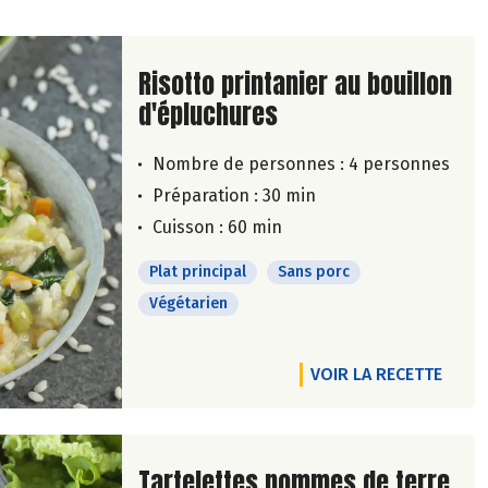
Lire la suite de la recette
Risotto printanier au bouillon
d'épluchures
Nombre de personnes :
4 personnes
Préparation : 30 min
Cuisson : 60 min
Plat principal
Sans porc
Végétarien
VOIR LA RECETTE
Lire la suite de la recette
Tartelettes pommes de terre