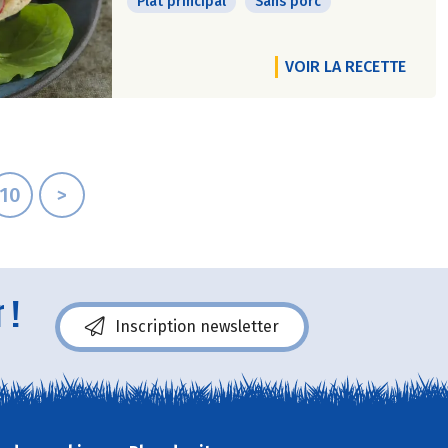
Plat principal
Sans porc
VOIR LA RECETTE
10
>
 !
Inscription newsletter