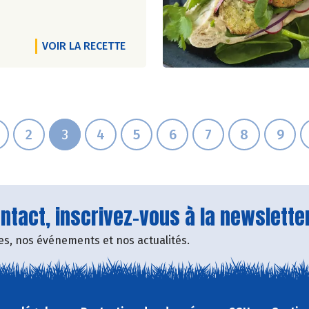
VOIR LA RECETTE
2
3
4
5
6
7
8
9
tact, inscrivez-vous à la newsletter
fres, nos événements et nos actualités.