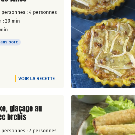
 personnes :
4 personnes
 : 20 min
 min
Sans porc
VOIR LA RECETTE
ite de la recette
ke, glaçage au
ec brebis
 personnes :
7 personnes