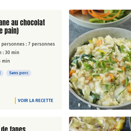
ite de la recette
pane au chocolat
e pain)
 personnes :
7 personnes
 : 30 min
5 min
l
Sans porc
VOIR LA RECETTE
ite de la recette
 de fanes