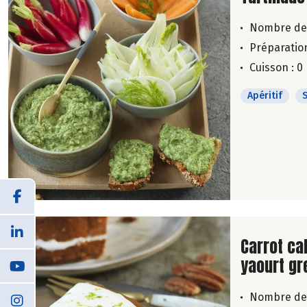
Nombre de
Préparation
Cuisson : 0
Apéritif
Lire la su
Carrot ca
yaourt gr
Nombre de