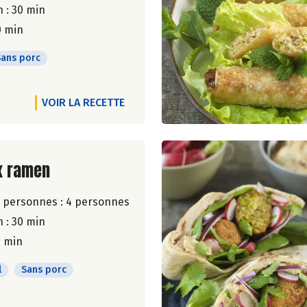
 : 30 min
0 min
Sans porc
VOIR LA RECETTE
ite de la recette
x ramen
 personnes :
4 personnes
 : 30 min
5 min
l
Sans porc