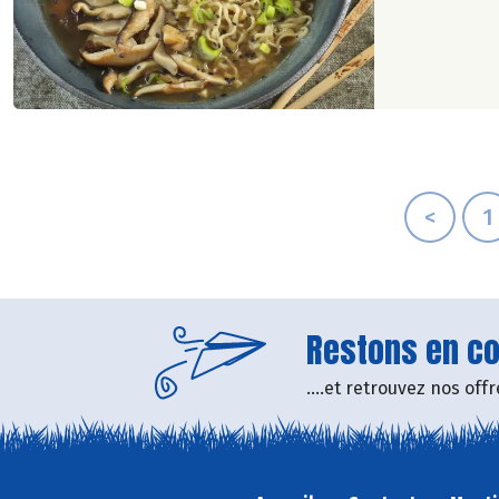
<
1
Restons en con
....et retrouvez nos of