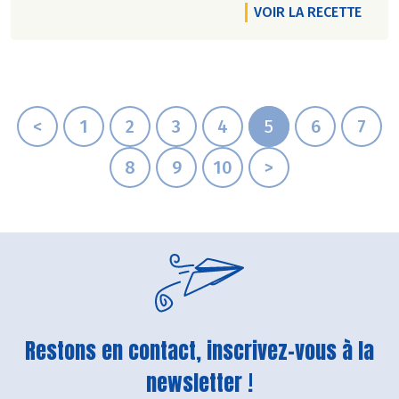
VOIR LA RECETTE
<
1
2
3
4
5
6
7
8
9
10
>
Restons en contact, inscrivez-vous à la
newsletter !