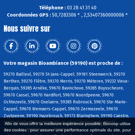
Téléphone :
03 28 41 31 40
Coordonnées GPS :
50,7283306 ° , 2,53407360000006 °
Nous suivre sur
Votre magasin Bioambiance (59190) est proche de :
59270 Bailleul, 59270 St-Jans-Cappel, 59181 Steenwerck, 59270
Berthen, 59270 Flêtre, 59270 Merris, 59270 Méteren, 59232 Vieux-
Berquin, 59285 Arnèke, 59670 Bavinchove, 59285 Buysscheure,
59670 Cassel, 59670 Hardifort, 59670 Noordpeene, 59670
Ochtezeele, 59670 Oxelaëre, 59285 Rubrouck, 59670 Ste-Marie-
Cappel, 59670 Wemaers-Cappel, 59670 Zermezeele, 59670
Zuytpeene, 59190 Hazebrouck, 59173 Blaringhem, 59190 Caëstre,
59173 Ebblinghem, 59190 Hondeghem, 59173 Lynde, 59173
Afin de vous offrir la meilleure expérience possible, Biocoop utilise
Renescure, 59173 Sercus, 59190 Staple
des cookies : pour assurer une performance optimale du site, pour