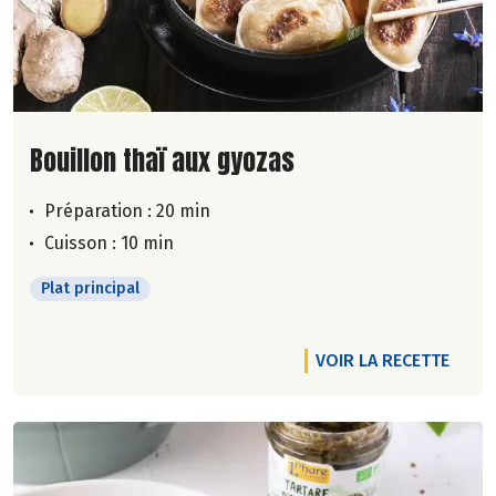
Lire la suite de la recette
Bouillon thaï aux gyozas
Préparation : 20 min
Cuisson : 10 min
Plat principal
VOIR LA RECETTE