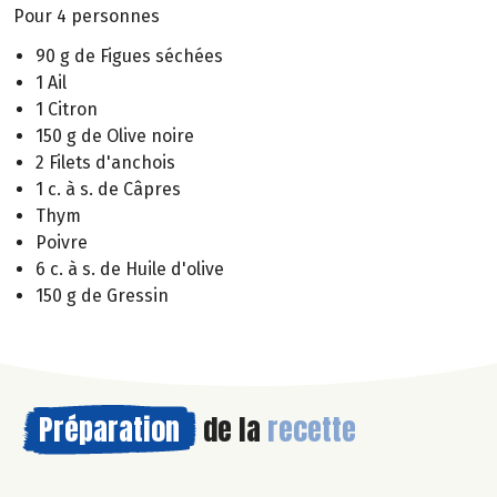
Pour 4 personnes
90 g de Figues séchées
1 Ail
1 Citron
150 g de Olive noire
2 Filets d'anchois
1 c. à s. de Câpres
Thym
Poivre
6 c. à s. de Huile d'olive
150 g de Gressin
Préparation
de la
recette