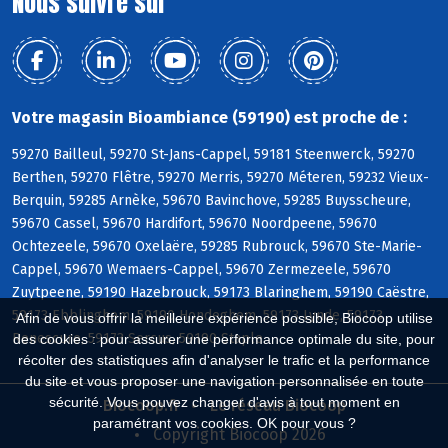
Nous suivre sur
Votre magasin Bioambiance (59190) est proche de :
59270 Bailleul, 59270 St-Jans-Cappel, 59181 Steenwerck, 59270
Berthen, 59270 Flêtre, 59270 Merris, 59270 Méteren, 59232 Vieux-
Berquin, 59285 Arnèke, 59670 Bavinchove, 59285 Buysscheure,
59670 Cassel, 59670 Hardifort, 59670 Noordpeene, 59670
Ochtezeele, 59670 Oxelaëre, 59285 Rubrouck, 59670 Ste-Marie-
Cappel, 59670 Wemaers-Cappel, 59670 Zermezeele, 59670
Zuytpeene, 59190 Hazebrouck, 59173 Blaringhem, 59190 Caëstre,
59173 Ebblinghem, 59190 Hondeghem, 59173 Lynde, 59173
Afin de vous offrir la meilleure expérience possible, Biocoop utilise
Renescure, 59173 Sercus, 59190 Staple
des cookies : pour assurer une performance optimale du site, pour
récolter des statistiques afin d'analyser le trafic et la performance
du site et vous proposer une navigation personnalisée en toute
sécurité. Vous pouvez changer d'avis à tout moment en
Biocoop.fr
Le réseau Biocoop
paramétrant vos cookies. OK pour vous ?
Copyright Biocoop 2026