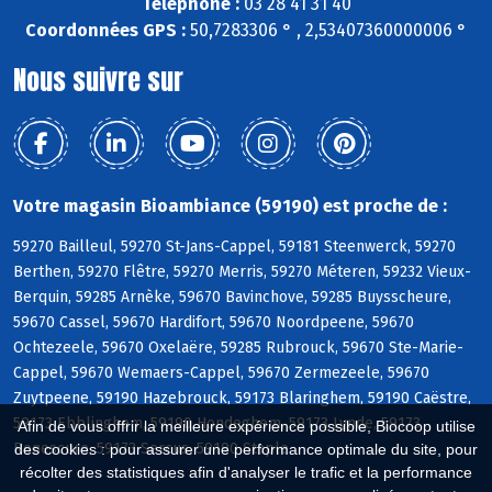
Téléphone :
03 28 41 31 40
Coordonnées GPS :
50,7283306 ° , 2,53407360000006 °
Nous suivre sur
Votre magasin Bioambiance (59190) est proche de :
59270 Bailleul, 59270 St-Jans-Cappel, 59181 Steenwerck, 59270
Berthen, 59270 Flêtre, 59270 Merris, 59270 Méteren, 59232 Vieux-
Berquin, 59285 Arnèke, 59670 Bavinchove, 59285 Buysscheure,
59670 Cassel, 59670 Hardifort, 59670 Noordpeene, 59670
Ochtezeele, 59670 Oxelaëre, 59285 Rubrouck, 59670 Ste-Marie-
Cappel, 59670 Wemaers-Cappel, 59670 Zermezeele, 59670
Zuytpeene, 59190 Hazebrouck, 59173 Blaringhem, 59190 Caëstre,
59173 Ebblinghem, 59190 Hondeghem, 59173 Lynde, 59173
Afin de vous offrir la meilleure expérience possible, Biocoop utilise
Renescure, 59173 Sercus, 59190 Staple
des cookies : pour assurer une performance optimale du site, pour
récolter des statistiques afin d'analyser le trafic et la performance