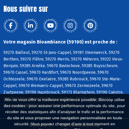
Nous suivre sur
Votre magasin Bioambiance (59190) est proche de :
59270 Bailleul, 59270 St-Jans-Cappel, 59181 Steenwerck, 59270
Berthen, 59270 Flêtre, 59270 Merris, 59270 Méteren, 59232 Vieux-
Berquin, 59285 Arnèke, 59670 Bavinchove, 59285 Buysscheure,
59670 Cassel, 59670 Hardifort, 59670 Noordpeene, 59670
Ochtezeele, 59670 Oxelaëre, 59285 Rubrouck, 59670 Ste-Marie-
Cappel, 59670 Wemaers-Cappel, 59670 Zermezeele, 59670
Zuytpeene, 59190 Hazebrouck, 59173 Blaringhem, 59190 Caëstre,
59173 Ebblinghem, 59190 Hondeghem, 59173 Lynde, 59173
Afin de vous offrir la meilleure expérience possible, Biocoop utilise
Renescure, 59173 Sercus, 59190 Staple
des cookies : pour assurer une performance optimale du site, pour
récolter des statistiques afin d'analyser le trafic et la performance
du site et vous proposer une navigation personnalisée en toute
sécurité. Vous pouvez changer d'avis à tout moment en
Biocoop.fr
Le réseau Biocoop