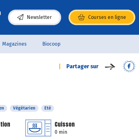
Newsletter
Courses en ligne
(s’ouvre dans une nouvelle fenêtre)
Magazines
Biocoop
Partager sur
en
Végétarien
Eté
tion
Cuisson
0 min