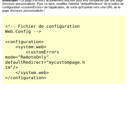
Remarques :
La page d'erreurs actuellement affichée peut être remplacée par une page
d'erreurs personnalisée. Pour ce faire, modifiez l'attribut "defaultRedirect" de la balise de
configuration <customErrors> de l'application, de sorte qu'il pointe vers une URL de la
page d'erreurs personnalisée !
<!-- Fichier de configuration 
Web.Config -->

<configuration>

    <system.web>

        <customErrors 
mode="RemoteOnly" 
defaultRedirect="mycustompage.h
tm"/>

    </system.web>

</configuration>