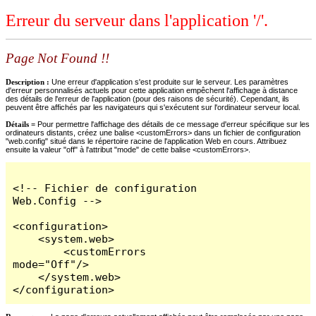
Erreur du serveur dans l'application '/'.
Page Not Found !!
Description :
Une erreur d'application s'est produite sur le serveur. Les paramètres
d'erreur personnalisés actuels pour cette application empêchent l'affichage à distance
des détails de l'erreur de l'application (pour des raisons de sécurité). Cependant, ils
peuvent être affichés par les navigateurs qui s'exécutent sur l'ordinateur serveur local.
Détails =
Pour permettre l'affichage des détails de ce message d'erreur spécifique sur les
ordinateurs distants, créez une balise <customErrors> dans un fichier de configuration
"web.config" situé dans le répertoire racine de l'application Web en cours. Attribuez
ensuite la valeur "off" à l'attribut "mode" de cette balise <customErrors>.
<!-- Fichier de configuration 
Web.Config -->

<configuration>

    <system.web>

        <customErrors 
mode="Off"/>

    </system.web>

</configuration>