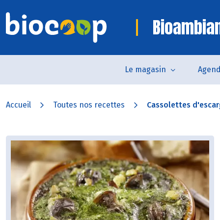
Bioambia
Le magasin
Agen
Accueil
Toutes nos recettes
Cassolettes d'esca