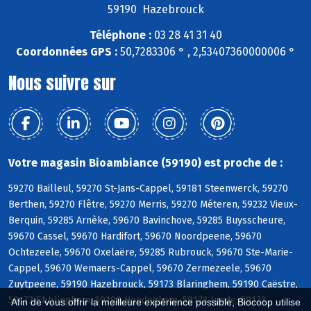
59190 Hazebrouck
Téléphone :
03 28 41 31 40
Coordonnées GPS :
50,7283306 ° , 2,53407360000006 °
Nous suivre sur
Votre magasin Bioambiance (59190) est proche de :
59270 Bailleul, 59270 St-Jans-Cappel, 59181 Steenwerck, 59270
Berthen, 59270 Flêtre, 59270 Merris, 59270 Méteren, 59232 Vieux-
Berquin, 59285 Arnèke, 59670 Bavinchove, 59285 Buysscheure,
59670 Cassel, 59670 Hardifort, 59670 Noordpeene, 59670
Ochtezeele, 59670 Oxelaëre, 59285 Rubrouck, 59670 Ste-Marie-
Cappel, 59670 Wemaers-Cappel, 59670 Zermezeele, 59670
Zuytpeene, 59190 Hazebrouck, 59173 Blaringhem, 59190 Caëstre,
59173 Ebblinghem, 59190 Hondeghem, 59173 Lynde, 59173
Afin de vous offrir la meilleure expérience possible, Biocoop utilise