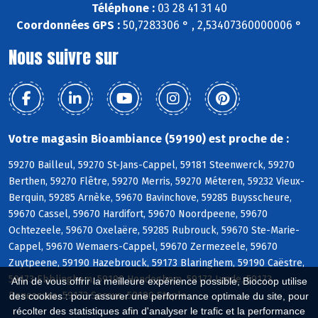
Téléphone :
03 28 41 31 40
Coordonnées GPS :
50,7283306 ° , 2,53407360000006 °
Nous suivre sur
Votre magasin Bioambiance (59190) est proche de :
59270 Bailleul, 59270 St-Jans-Cappel, 59181 Steenwerck, 59270
Berthen, 59270 Flêtre, 59270 Merris, 59270 Méteren, 59232 Vieux-
Berquin, 59285 Arnèke, 59670 Bavinchove, 59285 Buysscheure,
59670 Cassel, 59670 Hardifort, 59670 Noordpeene, 59670
Ochtezeele, 59670 Oxelaëre, 59285 Rubrouck, 59670 Ste-Marie-
Cappel, 59670 Wemaers-Cappel, 59670 Zermezeele, 59670
Zuytpeene, 59190 Hazebrouck, 59173 Blaringhem, 59190 Caëstre,
59173 Ebblinghem, 59190 Hondeghem, 59173 Lynde, 59173
Afin de vous offrir la meilleure expérience possible, Biocoop utilise
Renescure, 59173 Sercus, 59190 Staple
des cookies : pour assurer une performance optimale du site, pour
récolter des statistiques afin d'analyser le trafic et la performance