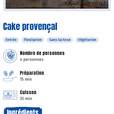
Cake provençal
Entrée
Flexitarien
Sans lactose
Végétarien
Nombre de personnes
4 personnes
Préparation
15 min
Cuisson
35 min
Ingrédients