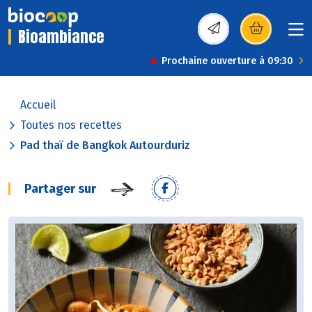
Bioambiance
(s’ouvre dans une nou
Prochaine ouverture à 09:30
Accueil
Toutes nos recettes
Pad thaï de Bangkok Autourduriz
Partager sur