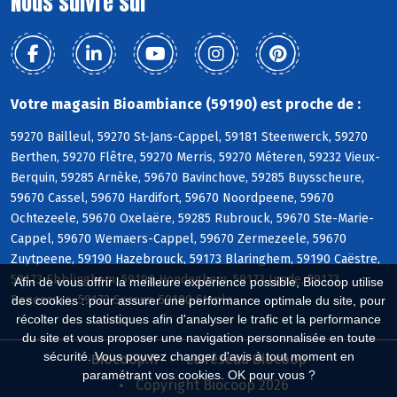
Nous suivre sur
Votre magasin Bioambiance (59190) est proche de :
59270 Bailleul, 59270 St-Jans-Cappel, 59181 Steenwerck, 59270
Berthen, 59270 Flêtre, 59270 Merris, 59270 Méteren, 59232 Vieux-
Berquin, 59285 Arnèke, 59670 Bavinchove, 59285 Buysscheure,
59670 Cassel, 59670 Hardifort, 59670 Noordpeene, 59670
Ochtezeele, 59670 Oxelaëre, 59285 Rubrouck, 59670 Ste-Marie-
Cappel, 59670 Wemaers-Cappel, 59670 Zermezeele, 59670
Zuytpeene, 59190 Hazebrouck, 59173 Blaringhem, 59190 Caëstre,
59173 Ebblinghem, 59190 Hondeghem, 59173 Lynde, 59173
Afin de vous offrir la meilleure expérience possible, Biocoop utilise
Renescure, 59173 Sercus, 59190 Staple
des cookies : pour assurer une performance optimale du site, pour
récolter des statistiques afin d'analyser le trafic et la performance
du site et vous proposer une navigation personnalisée en toute
sécurité. Vous pouvez changer d'avis à tout moment en
Biocoop.fr
Le réseau Biocoop
paramétrant vos cookies. OK pour vous ?
Copyright Biocoop 2026