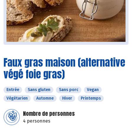
Faux gras maison (alternative
végé foie gras)
Entrée
Sans gluten
Sans porc
Vegan
Végétarien
Automne
Hiver
Printemps
Nombre de personnes
4 personnes