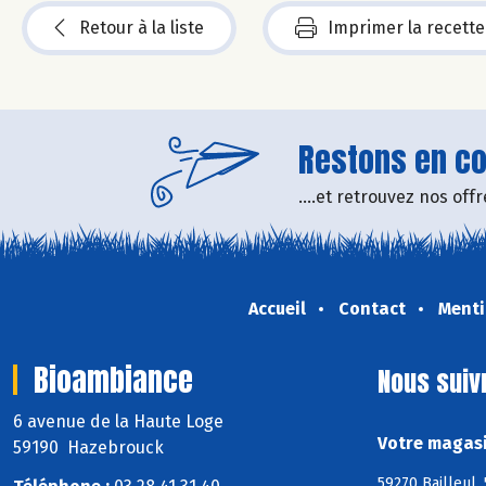
Retour à la liste
Imprimer la recette
Restons en con
....et retrouvez nos of
Accueil
Contact
Menti
Bioambiance
Nous suiv
6 avenue de la Haute Loge
Votre magasi
59190 Hazebrouck
59270 Bailleul,