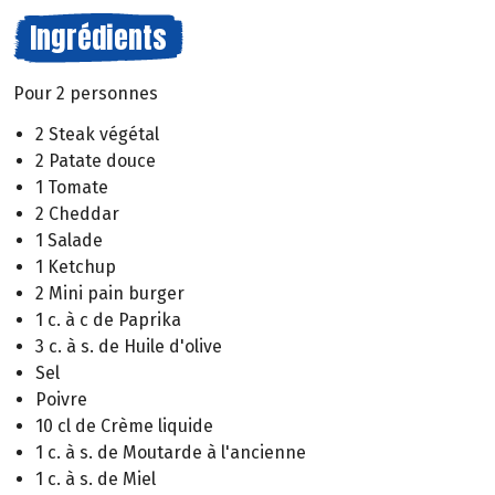
Ingrédients
Pour 2 personnes
2 Steak végétal
2 Patate douce
1 Tomate
2 Cheddar
1 Salade
1 Ketchup
2 Mini pain burger
1 c. à c de Paprika
3 c. à s. de Huile d'olive
Sel
Poivre
10 cl de Crème liquide
1 c. à s. de Moutarde à l'ancienne
1 c. à s. de Miel