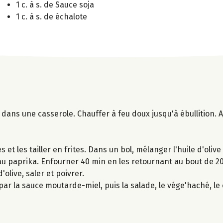
1 c. à s. de Sauce soja
1 c. à s. de échalote
dans une casserole. Chauffer à feu doux jusqu'à ébullition. Aj
et les tailler en frites. Dans un bol, mélanger l'huile d'olive
le au paprika. Enfourner 40 min en les retournant au bout de 
'olive, saler et poivrer.
r la sauce moutarde-miel, puis la salade, le vége'haché, le