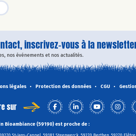
tact, inscrivez-vous à la newsletter
fres, nos événements et nos actualités.
ons légales
Protection des données
CGU
Gestio
re sur
n Bioambiance (59190) est proche de :
 59270 St-Jans-Cappel, 59181 Steenwerck, 59270 Berthen, 59270 Flêtre