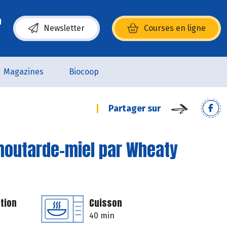
Newsletter
Courses en ligne
(s’ouvre dans une nouvelle fenêtre)
Magazines
Biocoop
Partager sur
moutarde-miel par Wheaty
tion
Cuisson
40 min