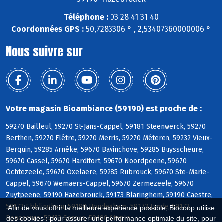
Téléphone :
03 28 41 31 40
Coordonnées GPS :
50,7283306 ° , 2,53407360000006 °
Nous suivre sur
Votre magasin Bioambiance (59190) est proche de :
59270 Bailleul, 59270 St-Jans-Cappel, 59181 Steenwerck, 59270
Berthen, 59270 Flêtre, 59270 Merris, 59270 Méteren, 59232 Vieux-
Berquin, 59285 Arnèke, 59670 Bavinchove, 59285 Buysscheure,
59670 Cassel, 59670 Hardifort, 59670 Noordpeene, 59670
Ochtezeele, 59670 Oxelaëre, 59285 Rubrouck, 59670 Ste-Marie-
Cappel, 59670 Wemaers-Cappel, 59670 Zermezeele, 59670
Zuytpeene, 59190 Hazebrouck, 59173 Blaringhem, 59190 Caëstre,
59173 Ebblinghem, 59190 Hondeghem, 59173 Lynde, 59173
Afin de vous offrir la meilleure expérience possible, Biocoop utilise
Renescure, 59173 Sercus, 59190 Staple
des cookies : pour assurer une performance optimale du site, pour