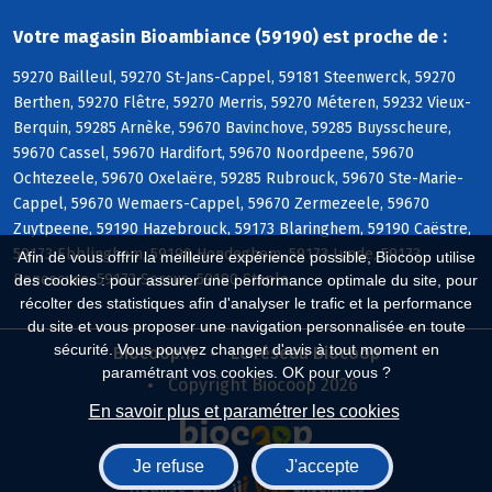
Votre magasin Bioambiance (59190) est proche de :
59270 Bailleul, 59270 St-Jans-Cappel, 59181 Steenwerck, 59270
Berthen, 59270 Flêtre, 59270 Merris, 59270 Méteren, 59232 Vieux-
Berquin, 59285 Arnèke, 59670 Bavinchove, 59285 Buysscheure,
59670 Cassel, 59670 Hardifort, 59670 Noordpeene, 59670
Ochtezeele, 59670 Oxelaëre, 59285 Rubrouck, 59670 Ste-Marie-
Cappel, 59670 Wemaers-Cappel, 59670 Zermezeele, 59670
Zuytpeene, 59190 Hazebrouck, 59173 Blaringhem, 59190 Caëstre,
59173 Ebblinghem, 59190 Hondeghem, 59173 Lynde, 59173
Afin de vous offrir la meilleure expérience possible, Biocoop utilise
Renescure, 59173 Sercus, 59190 Staple
des cookies : pour assurer une performance optimale du site, pour
récolter des statistiques afin d'analyser le trafic et la performance
du site et vous proposer une navigation personnalisée en toute
sécurité. Vous pouvez changer d'avis à tout moment en
Biocoop.fr
Le réseau Biocoop
paramétrant vos cookies. OK pour vous ?
Copyright Biocoop 2026
En savoir plus et paramétrer les cookies
Je refuse
J'accepte
Réalisé par