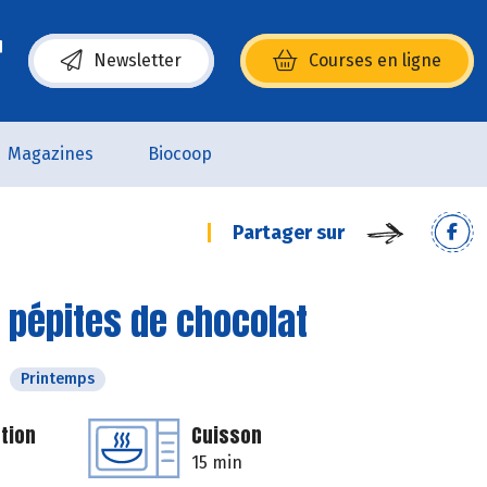
Newsletter
Courses en ligne
(s’ouvre dans une nouvelle fenêtre)
Magazines
Biocoop
Partager sur
 pépites de chocolat
Printemps
tion
Cuisson
15 min