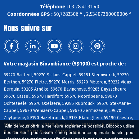
Téléphone :
03 28 41 31 40
Coordonnées GPS :
50,7283306 ° , 2,53407360000006 °
Nous suivre sur
Votre magasin Bioambiance (59190) est proche de :
59270 Bailleul, 59270 St-Jans-Cappel, 59181 Steenwerck, 59270
Berthen, 59270 Flêtre, 59270 Merris, 59270 Méteren, 59232 Vieux-
Berquin, 59285 Arnèke, 59670 Bavinchove, 59285 Buysscheure,
59670 Cassel, 59670 Hardifort, 59670 Noordpeene, 59670
Ochtezeele, 59670 Oxelaëre, 59285 Rubrouck, 59670 Ste-Marie-
Cappel, 59670 Wemaers-Cappel, 59670 Zermezeele, 59670
Zuytpeene, 59190 Hazebrouck, 59173 Blaringhem, 59190 Caëstre,
59173 Ebblinghem, 59190 Hondeghem, 59173 Lynde, 59173
Afin de vous offrir la meilleure expérience possible, Biocoop utilise
Renescure, 59173 Sercus, 59190 Staple
des cookies : pour assurer une performance optimale du site, pour