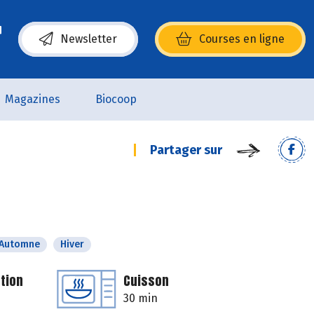
Newsletter
Courses en ligne
(s’ouvre dans une nouvelle fenêtre)
Magazines
Biocoop
Partager sur
Automne
Hiver
tion
Cuisson
30 min