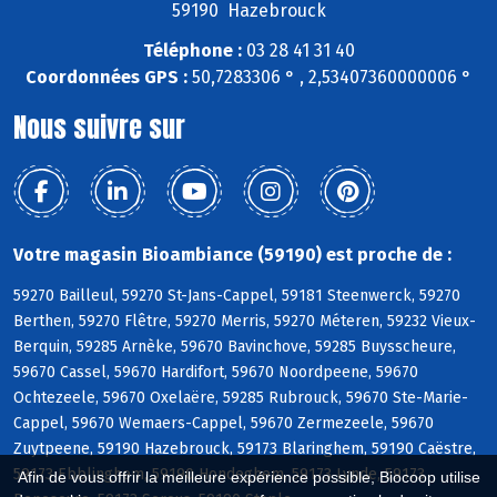
59190 Hazebrouck
Téléphone :
03 28 41 31 40
Coordonnées GPS :
50,7283306 ° , 2,53407360000006 °
Nous suivre sur
Votre magasin Bioambiance (59190) est proche de :
59270 Bailleul, 59270 St-Jans-Cappel, 59181 Steenwerck, 59270
Berthen, 59270 Flêtre, 59270 Merris, 59270 Méteren, 59232 Vieux-
Berquin, 59285 Arnèke, 59670 Bavinchove, 59285 Buysscheure,
59670 Cassel, 59670 Hardifort, 59670 Noordpeene, 59670
Ochtezeele, 59670 Oxelaëre, 59285 Rubrouck, 59670 Ste-Marie-
Cappel, 59670 Wemaers-Cappel, 59670 Zermezeele, 59670
Zuytpeene, 59190 Hazebrouck, 59173 Blaringhem, 59190 Caëstre,
59173 Ebblinghem, 59190 Hondeghem, 59173 Lynde, 59173
Afin de vous offrir la meilleure expérience possible, Biocoop utilise