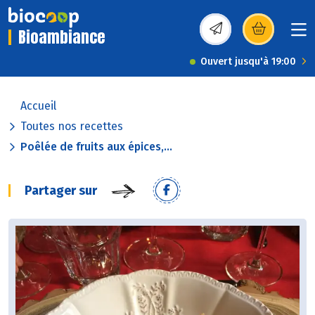
Bioambiance
(s’ouvre dans une nou
Ouvert jusqu'à 19:00
Accueil
Toutes nos recettes
Poêlée de fruits aux épices,...
Partager sur