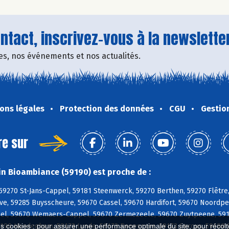
tact, inscrivez-vous à la newsletter
fres, nos événements et nos actualités.
ons légales
Protection des données
CGU
Gestio
re sur
n Bioambiance (59190) est proche de :
 59270 St-Jans-Cappel, 59181 Steenwerck, 59270 Berthen, 59270 Flêtre
ve, 59285 Buysscheure, 59670 Cassel, 59670 Hardifort, 59670 Noordp
el, 59670 Wemaers-Cappel, 59670 Zermezeele, 59670 Zuytpeene, 5919
190 Hondeghem, 59173 Lynde, 59173 Renescure, 59173 Sercus, 59190 
es cookies : pour assurer une performance optimale du site, pour récolter