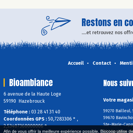
Restons en con
....et retrouvez nos of
Accueil
Contact
Menti
Bioambiance
Nous suiv
6 avenue de la Haute Loge
Votre magasi
59190 Hazebrouck
59270 Bailleul,
Téléphone :
03 28 41 31 40
59670 Bavincho
Coordonnées GPS :
50,7283306 ° ,
Ste-Marie-Capp
2,53407360000006 °
Ebblinghem, 59
Afin de vous offrir la meilleure expérience possible, Biocoop utilise d