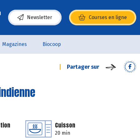
Newsletter
Courses en ligne
(s’ouvre dans une nouvelle fenêtre)
Magazines
Biocoop
Partager sur
'indienne
tion
Cuisson
20 min