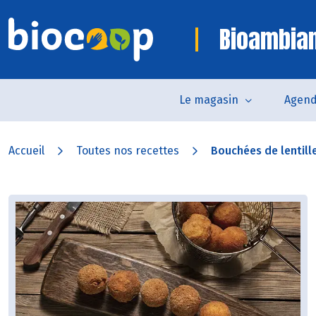
Bioambia
Le magasin
Agen
Accueil
Toutes nos recettes
Bouchées de lentilles