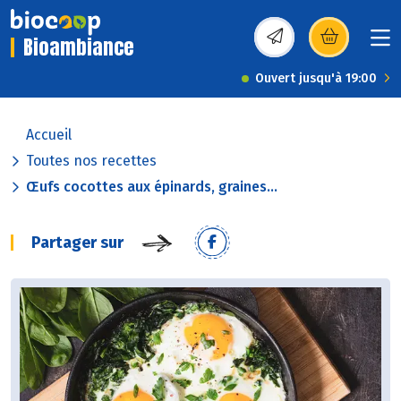
Bioambiance
(s’ouvre dans une nou
Ouvert jusqu'à 19:00
Accueil
Toutes nos recettes
Œufs cocottes aux épinards, graines...
Partager sur