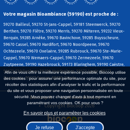
Votre magasin Bioambiance (59190) est proche de :
59270 Bailleul, 59270 St-Jans-Cappel, 59181 Steenwerck, 59270
Berthen, 59270 Flêtre, 59270 Merris, 59270 Méteren, 59232 Vieux-
Berquin, 59285 Arnèke, 59670 Bavinchove, 59285 Buysscheure,
59670 Cassel, 59670 Hardifort, 59670 Noordpeene, 59670
Ochtezeele, 59670 Oxelaëre, 59285 Rubrouck, 59670 Ste-Marie-
Cappel, 59670 Wemaers-Cappel, 59670 Zermezeele, 59670
Zuytpeene, 59190 Hazebrouck, 59173 Blaringhem, 59190 Caëstre,
59173 Ebblinghem, 59190 Hondeghem, 59173 Lynde, 59173
Afin de vous offrir la meilleure expérience possible, Biocoop utilise
Renescure, 59173 Sercus, 59190 Staple
des cookies : pour assurer une performance optimale du site, pour
récolter des statistiques afin d'analyser le trafic et la performance
du site et vous proposer une navigation personnalisée en toute
sécurité. Vous pouvez changer d'avis à tout moment en
Biocoop.fr
Le réseau Biocoop
paramétrant vos cookies. OK pour vous ?
Copyright Biocoop 2026
En savoir plus et paramétrer les cookies
Je refuse
J'accepte