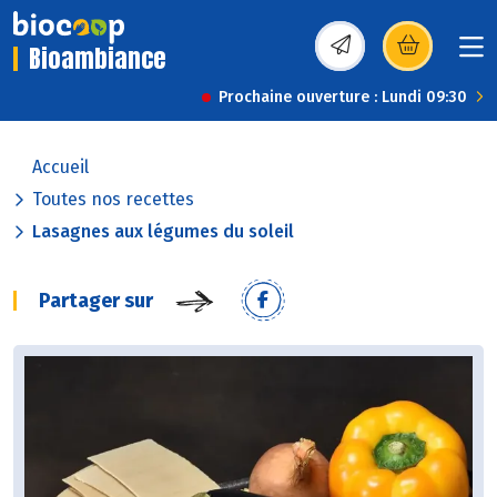
Bioambiance
(s’ouvre dans une nou
Prochaine ouverture : Lundi 09:30
Accueil
Toutes nos recettes
Lasagnes aux légumes du soleil
Partager sur