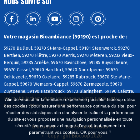
Nous suivre sur
Votre magasin Bioambiance (59190) est proche de :
59270 Bailleul, 59270 St-Jans-Cappel, 59181 Steenwerck, 59270
Berthen, 59270 Flêtre, 59270 Merris, 59270 Méteren, 59232 Vieux-
Berquin, 59285 Arnèke, 59670 Bavinchove, 59285 Buysscheure,
59670 Cassel, 59670 Hardifort, 59670 Noordpeene, 59670
Ochtezeele, 59670 Oxelaëre, 59285 Rubrouck, 59670 Ste-Marie-
Cappel, 59670 Wemaers-Cappel, 59670 Zermezeele, 59670
Zuytpeene, 59190 Hazebrouck, 59173 Blaringhem, 59190 Caëstre,
59173 Ebblinghem, 59190 Hondeghem, 59173 Lynde, 59173
Afin de vous offrir la meilleure expérience possible, Biocoop utilise
Renescure, 59173 Sercus, 59190 Staple
des cookies : pour assurer une performance optimale du site, pour
récolter des statistiques afin d'analyser le trafic et la performance
du site et vous proposer une navigation personnalisée en toute
sécurité. Vous pouvez changer d'avis à tout moment en
Biocoop.fr
Le réseau Biocoop
paramétrant vos cookies. OK pour vous ?
Copyright Biocoop 2026