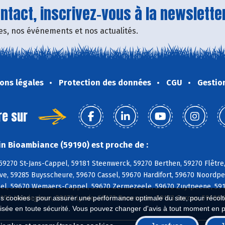
tact, inscrivez-vous à la newsletter
fres, nos événements et nos actualités.
ons légales
Protection des données
CGU
Gestio
re sur
n Bioambiance (59190) est proche de :
 59270 St-Jans-Cappel, 59181 Steenwerck, 59270 Berthen, 59270 Flêtre
ve, 59285 Buysscheure, 59670 Cassel, 59670 Hardifort, 59670 Noordp
el, 59670 Wemaers-Cappel, 59670 Zermezeele, 59670 Zuytpeene, 5919
190 Hondeghem, 59173 Lynde, 59173 Renescure, 59173 Sercus, 59190 
es cookies : pour assurer une performance optimale du site, pour récolter
isée en toute sécurité. Vous pouvez changer d'avis à tout moment en 