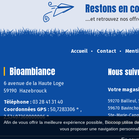
Restons en con
....et retrouvez nos of
Accueil
Contact
Menti
Bioambiance
Nous suiv
6 avenue de la Haute Loge
Votre magasi
59190 Hazebrouck
59270 Bailleul,
Téléphone :
03 28 41 31 40
59670 Bavincho
Coordonnées GPS :
50,7283306 ° ,
Ste-Marie-Capp
2,53407360000006 °
Ebblinghem, 59
Afin de vous offrir la meilleure expérience possible, Biocoop utilise d
vous proposer une navigation personnal