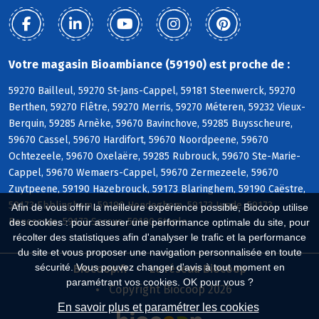
Votre magasin Bioambiance (59190) est proche de :
59270 Bailleul, 59270 St-Jans-Cappel, 59181 Steenwerck, 59270
Berthen, 59270 Flêtre, 59270 Merris, 59270 Méteren, 59232 Vieux-
Berquin, 59285 Arnèke, 59670 Bavinchove, 59285 Buysscheure,
59670 Cassel, 59670 Hardifort, 59670 Noordpeene, 59670
Ochtezeele, 59670 Oxelaëre, 59285 Rubrouck, 59670 Ste-Marie-
Cappel, 59670 Wemaers-Cappel, 59670 Zermezeele, 59670
Zuytpeene, 59190 Hazebrouck, 59173 Blaringhem, 59190 Caëstre,
59173 Ebblinghem, 59190 Hondeghem, 59173 Lynde, 59173
Afin de vous offrir la meilleure expérience possible, Biocoop utilise
Renescure, 59173 Sercus, 59190 Staple
des cookies : pour assurer une performance optimale du site, pour
récolter des statistiques afin d'analyser le trafic et la performance
du site et vous proposer une navigation personnalisée en toute
sécurité. Vous pouvez changer d'avis à tout moment en
Biocoop.fr
Le réseau Biocoop
paramétrant vos cookies. OK pour vous ?
Copyright Biocoop 2026
En savoir plus et paramétrer les cookies