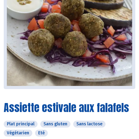
Assiette estivale aux falafels
Plat principal
Sans gluten
Sans lactose
Végétarien
Eté