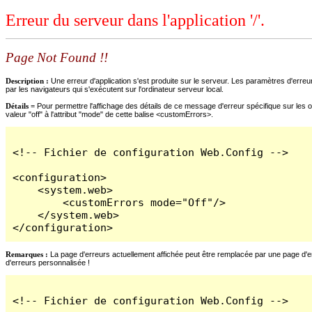
Erreur du serveur dans l'application '/'.
Page Not Found !!
Description :
Une erreur d'application s'est produite sur le serveur. Les paramètres d'erreur
par les navigateurs qui s'exécutent sur l'ordinateur serveur local.
Détails =
Pour permettre l'affichage des détails de ce message d'erreur spécifique sur les o
valeur "off" à l'attribut "mode" de cette balise <customErrors>.
<!-- Fichier de configuration Web.Config -->

<configuration>

    <system.web>

        <customErrors mode="Off"/>

    </system.web>

</configuration>
Remarques :
La page d'erreurs actuellement affichée peut être remplacée par une page d'erre
d'erreurs personnalisée !
<!-- Fichier de configuration Web.Config -->
