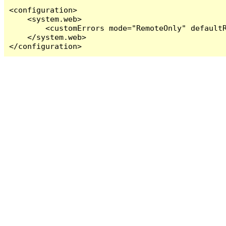
<configuration>

    <system.web>

        <customErrors mode="RemoteOnly" defaultR
    </system.web>

</configuration>