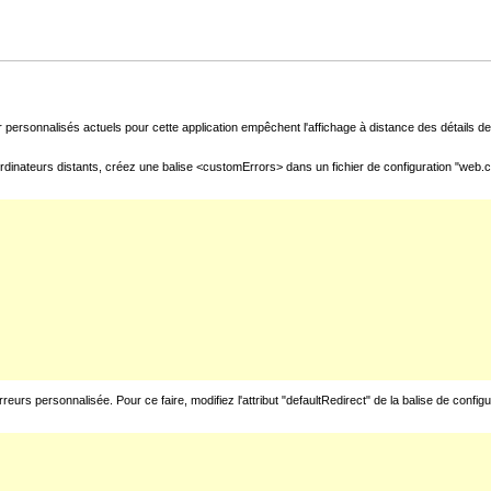
 personnalisés actuels pour cette application empêchent l'affichage à distance des détails de 
rdinateurs distants, créez une balise <customErrors> dans un fichier de configuration "web.con
urs personnalisée. Pour ce faire, modifiez l'attribut "defaultRedirect" de la balise de config