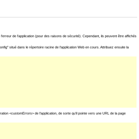
l'erreur de l'application (pour des raisons de sécurité). Cependant, ils peuvent être affichés
fig" situé dans le répertoire racine de l'application Web en cours. Attribuez ensuite la
uration <customErrors> de l'application, de sorte qu'il pointe vers une URL de la page