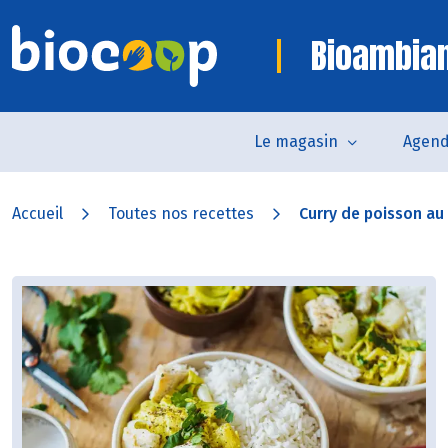
Bioambia
Le magasin
Agen
Accueil
Toutes nos recettes
Curry de poisson au l