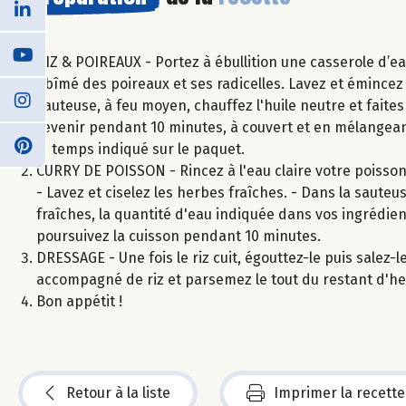
RIZ & POIREAUX - Portez à ébullition une casserole d’eau
abîmé des poireaux et ses radicelles. Lavez et émincez 
sauteuse, à feu moyen, chauffez l'huile neutre et faites
revenir pendant 10 minutes, à couvert et en mélangeant r
le temps indiqué sur le paquet.
CURRY DE POISSON - Rincez à l'eau claire votre poisson 
- Lavez et ciselez les herbes fraîches. - Dans la sauteu
fraîches, la quantité d'eau indiquée dans vos ingrédien
poursuivez la cuisson pendant 10 minutes.
DRESSAGE - Une fois le riz cuit, égouttez-le puis salez-l
accompagné de riz et parsemez le tout du restant d'he
Bon appétit !
Retour à la liste
Imprimer la recette