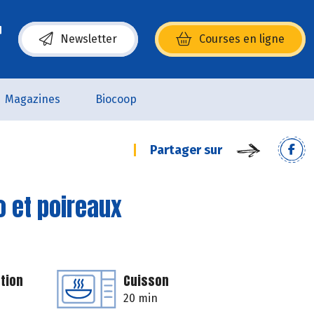
Newsletter
Courses en ligne
(s’ouvre dans une nouvelle fenêtre)
Magazines
Biocoop
Partager sur
o et poireaux
tion
Cuisson
20 min