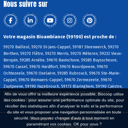
Nous suivre sur
Votre magasin Bioambiance (59190) est proche de :
59270 Bailleul, 59270 St-Jans-Cappel, 59181 Steenwerck, 59270
Berthen, 59270 Flêtre, 59270 Merris, 59270 Méteren, 59232 Vieux-
Berquin, 59285 Arnèke, 59670 Bavinchove, 59285 Buysscheure,
59670 Cassel, 59670 Hardifort, 59670 Noordpeene, 59670
Ochtezeele, 59670 Oxelaëre, 59285 Rubrouck, 59670 Ste-Marie-
Cappel, 59670 Wemaers-Cappel, 59670 Zermezeele, 59670
Zuytpeene, 59190 Hazebrouck, 59173 Blaringhem, 59190 Caëstre,
59173 Ebblinghem, 59190 Hondeghem, 59173 Lynde, 59173
Afin de vous offrir la meilleure expérience possible, Biocoop utilise
Renescure, 59173 Sercus, 59190 Staple
des cookies : pour assurer une performance optimale du site, pour
récolter des statistiques afin d'analyser le trafic et la performance
du site et vous proposer une navigation personnalisée en toute
sécurité. Vous pouvez changer d'avis à tout moment en
Biocoop.fr
Le réseau Biocoop
paramétrant vos cookies. OK pour vous ?
Copyright Biocoop 2026