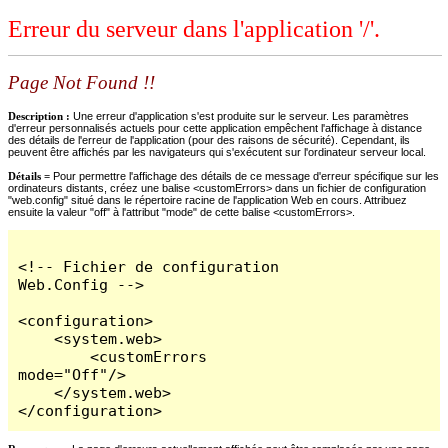
Erreur du serveur dans l'application '/'.
Page Not Found !!
Description :
Une erreur d'application s'est produite sur le serveur. Les paramètres
d'erreur personnalisés actuels pour cette application empêchent l'affichage à distance
des détails de l'erreur de l'application (pour des raisons de sécurité). Cependant, ils
peuvent être affichés par les navigateurs qui s'exécutent sur l'ordinateur serveur local.
Détails =
Pour permettre l'affichage des détails de ce message d'erreur spécifique sur les
ordinateurs distants, créez une balise <customErrors> dans un fichier de configuration
"web.config" situé dans le répertoire racine de l'application Web en cours. Attribuez
ensuite la valeur "off" à l'attribut "mode" de cette balise <customErrors>.
<!-- Fichier de configuration 
Web.Config -->

<configuration>

    <system.web>

        <customErrors 
mode="Off"/>

    </system.web>

</configuration>