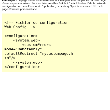
Remarques :
La page d'erreurs actuellement affichée peut être remplacée par une page
d'erreurs personnalisée. Pour ce faire, modifiez l'attribut "defaultRedirect" de la balise de
configuration <customErrors> de l'application, de sorte qu'il pointe vers une URL de la
page d'erreurs personnalisée !
<!-- Fichier de configuration 
Web.Config -->

<configuration>

    <system.web>

        <customErrors 
mode="RemoteOnly" 
defaultRedirect="mycustompage.h
tm"/>

    </system.web>

</configuration>