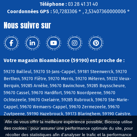
Téléphone :
03 28 41 31 40
Coordonnées GPS :
50,7283306 ° , 2,53407360000006 °
Nous suivre sur
Votre magasin Bioambiance (59190) est proche de :
59270 Bailleul, 59270 St-Jans-Cappel, 59181 Steenwerck, 59270
Berthen, 59270 Flêtre, 59270 Merris, 59270 Méteren, 59232 Vieux-
Berquin, 59285 Arnèke, 59670 Bavinchove, 59285 Buysscheure,
59670 Cassel, 59670 Hardifort, 59670 Noordpeene, 59670
Ochtezeele, 59670 Oxelaëre, 59285 Rubrouck, 59670 Ste-Marie-
Cappel, 59670 Wemaers-Cappel, 59670 Zermezeele, 59670
Zuytpeene, 59190 Hazebrouck, 59173 Blaringhem, 59190 Caëstre,
59173 Ebblinghem, 59190 Hondeghem, 59173 Lynde, 59173
Afin de vous offrir la meilleure expérience possible, Biocoop utilise
Renescure, 59173 Sercus, 59190 Staple
des cookies : pour assurer une performance optimale du site, pour
récolter des statistiques afin d'analyser le trafic et la performance