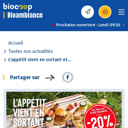
Bioambiance
(s’ouvre dans une nou
Prochaine ouverture : Lundi 09:30
Accueil
Toutes nos actualités
L'appétit vient en sortant et...
Partager sur